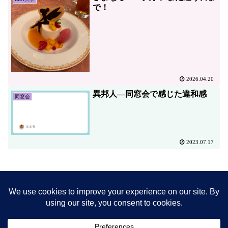
で！
2026.04.20
異邦人―同窓会で感じた違和感
同窓会
2023.07.17
ホーム
学び
大学