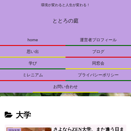
環境が変わると人生が変わる！
ととろの庭
home
運営者プロフィール
思い出
ブログ
学び
同窓会
ミレニアム
プライバシーポリシー
お問い合わせ
大学
さよならZEN大学、また逢う日ま
ZEN大学